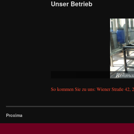
Unser Betrieb
content
Rohmat
So kommen Sie zu uns: Wiener Straße 42, 
Proxima
CNC Abteilung Modernisie