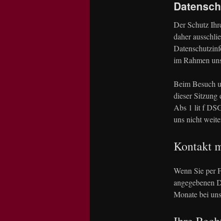
Datensch
content
Der Schutz Ihr
daher ausschl
Datenschutzinf
im Rahmen uns
Beim Besuch un
dieser Sitzung 
Abs 1 lit f DS
uns nicht weite
Kontakt m
Wenn Sie per F
angegebenen Da
Monate bei uns