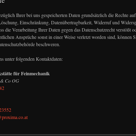
te
ezüglich Ihrer bei uns gespeicherten Daten grundsätzlich die Rechte au
Löschung, Einschränkung, Datenübertragbarkeit, Widerruf und Widers
ss die Verarbeitung Ihrer Daten gegen das Datenschutzrecht verstößt od
tlichen Ansprüche sonst in einer Weise verletzt worden sind, können Si
atenschutzbehörde beschweren.
uns unter folgenden Kontaktdaten:
stätte für Feinmechanik
e & Co OG
 42
23552
@proxima.co.at