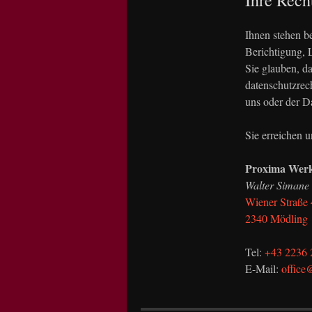
Ihre Rech
Ihnen stehen b
Berichtigung, 
Sie glauben, da
datenschutzrech
uns oder der D
Sie erreichen 
Proxima Werk
Walter Siman
Wiener Straße
2340 Mödling
Tel:
+43 2236 
E-Mail:
office